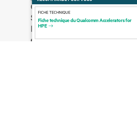
Comment acheter
FICHE TECHNIQUE
Support produit
Fiche
technique
du
Qualcomm
Accelerators
for
HPE
Écrire à l’équipe
commerciale
Suivre HPE sur