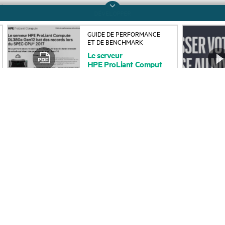
GUIDE DE PERFORMANCE
À propos de HPE
Services d’assistance
ET DE BENCHMARK
Le
serveur
opérationnelle (OSS)
Accessibilité
HPE ProLiant Comput
e
Retour et recyclage d
Carrières
DL380a Gen12
produits
Responsabilité d’entreprise
Support produit
HPE Labs
Logiciels et pilotes
Déclaration de transparence
Vérification de garant
de HPE relative à l’esclavage
moderne (PDF)
Événements et
Relations avec les
actualités
investisseurs
Événements
Leadership
HPE Discover