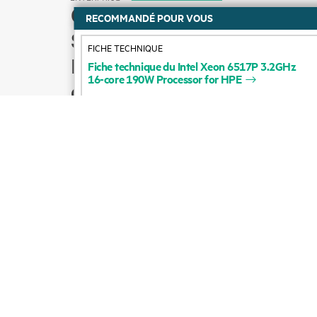
FICHE TECHNIQUE
Comment acheter
Fiche
technique
du
Intel
Xeon
6517P
3.2GHz
Support produit
16-core
190W
Processor
for
HPE
Écrire à l’équipe
commerciale
Suivre HPE sur