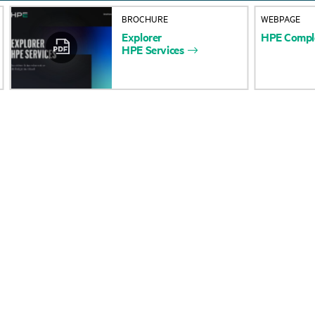
À propos de HPE
Services d’assistance
BROCHURE
WEBPAGE
Explorer
HPE
Compl
opérationnelle (OSS)
Accessibilité
HPE Services
Retour et recyclage d
Carrières
produits
Responsabilité d’entreprise
Support produit
HPE Labs
Logiciels et pilotes
Déclaration de transparence
Vérification de garant
de HPE relative à l’esclavage
moderne (PDF)
Événements et
Relations avec les
actualités
investisseurs
Événements
Leadership
HPE Discover