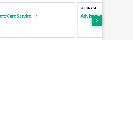
Nous contacter
WEBPAGE
ete
Care
Service
Advisory
and
Professional
Formation
e
Abonnement aux
communications par e-mail
Glossaire de l’entreprise
Services financiers
ie
Communautés HPE
HPE Customer Centers
HPE Insider
Inscription au programme
Voice of the Customer