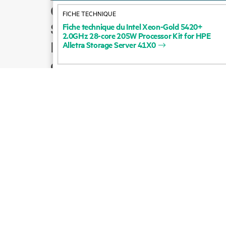
Comment acheter
FICHE TECHNIQUE
Support produit
Fiche
technique
du
Intel
Xeon-Gold
5420+
2.0GHz
28-core
205W
Processor
Kit
for
HPE
Écrire à l’équipe
Alletra
Storage
Server
41X0
commerciale
Suivre HPE sur