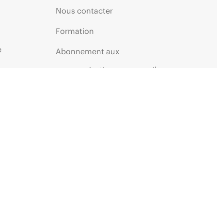
Nous contacter
Formation
e
Abonnement aux
communications par e-mail
Glossaire de l’entreprise
Services financiers
ie
Communautés HPE
HPE Customer Centers
HPE Insider
Inscription au programme
Voice of the Customer