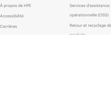
À propos de HPE
Services d’assistance
opérationnelle (OSS)
Accessibilité
Retour et recyclage d
Carrières
produits
Responsabilité d’entreprise
Support produit
HPE Labs
Logiciels et pilotes
Déclaration de transparence
Vérification de garant
de HPE relative à l’esclavage
moderne (PDF)
Événements et
Relations avec les
actualités
investisseurs
Événements
Leadership
HPE Discover