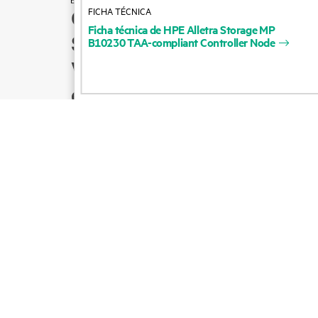
FICHA TÉCNICA
Cómo comprar
Ficha
técnica
de
HPE
Alletra
Storage
MP
Soporte para productos
B10230
TAA-compliant
Controller
Node
Ventas por correo
electrónico
Seguir a HPE en