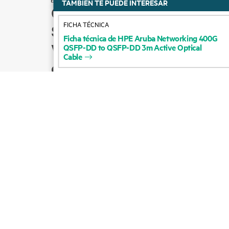
TAMBIÉN TE PUEDE INTERESAR
Cómo comprar
FICHA TÉCNICA
Soporte para productos
Ficha
técnica
de
HPE
Aruba
Networking
400G
Ventas por correo
QSFP-DD
to
QSFP-DD
3m
Active
Optical
Cable
electrónico
Seguir a HPE en