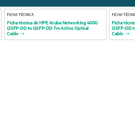
Acerca de HPE
Servicios de soporte 
FICHA TÉCNICA
FICHA TÉCNI
Accesibilidad
Devolución y reciclaje
Ficha
técnica
de
HPE
Aruba
Networking
400G
Ficha
técni
QSFP-DD
to
QSFP-DD
7m
Active
Optical
QSFP-DD
t
productos
Vacantes
Cable
Cable
Soporte para product
Responsabilidad corporativa
Software y controlad
Laboratorios HPE
Comprobación de la g
Declaración de transparencia
de HPE sobre esclavitud
Eventos y noticia
moderna (PDF)
Eventos
Relaciones con los inversores
HPE Discover
Liderazgo
Eventos locales
Política pública