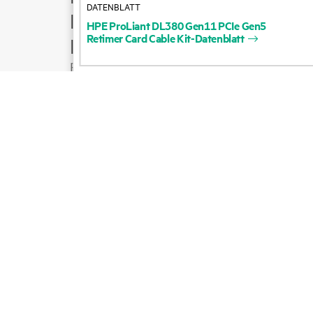
DATENBLATT
Produktsupport
HPE
ProLiant
DL380
Gen11
PCIe
Gen5
Retimer
Card
Cable
Kit-Datenblatt
E-Mail an Vertrieb
Folgen Sie HPE auf