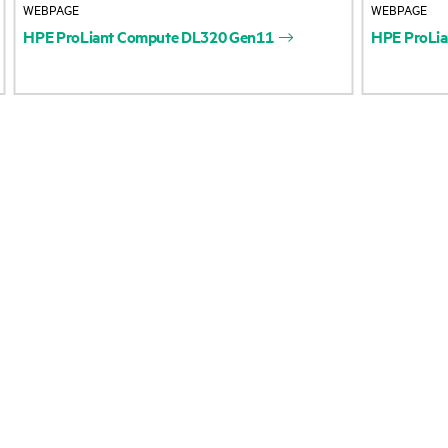
WEBPAGE
WEBPAGE
Zugänglichkeit
Rückgabe und Recycl
HPE
ProLiant
Compute
DL320
Gen11
HPE
ProLia
(Produkte/Services)
Produkten
Stellenangebote
Produktsupport
Unternehmensverantwortung
Software und Treiber
HPE Labs
Garantieprüfung
HPE Modern Slavery
Veranstaltungen
Transparency Statement (PDF)
News
Impressum
Veranstaltungen
Investoren
HPE Discover
Marktführerschaft
Regionale Veranstalt
Öffentliche Richtlinie