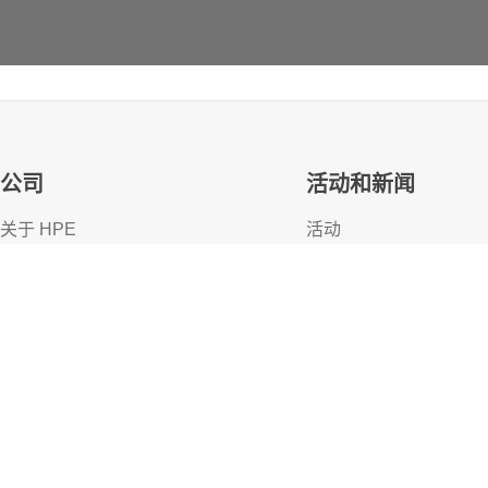
产品说明
产品说明
公司
活动和新闻
H
P
E
P
r
o
L
i
a
n
t
D
L
3
8
0
/
D
L
5
6
0
G
e
n
1
1
2
U
R
e
a
r
S
H
P
E
P
r
o
L
i
a
e
r
i
a
l
P
o
r
t
C
a
b
l
e
K
i
t
产
品
介
绍
o
r
t
C
a
b
l
e
K
关于 HPE
活动
可及性
HPE Discover
人才招聘
本地活动
企业责任
新闻资讯
HPE 实验室
客户资源
HPE 现代奴隶透明化声明 (PDF)