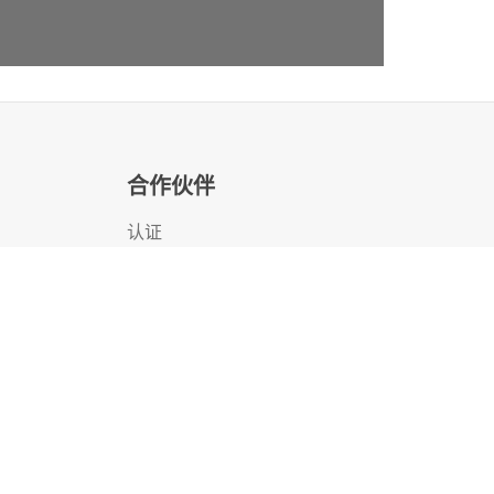
产品说明
合作伙伴
n
t
D
L
3
6
X
G
e
n
1
0
P
l
u
s
R
e
a
r
S
e
r
i
a
l
P
H
P
E
P
r
o
L
i
a
n
t
M
L
1
1
0
G
e
n
i
t
产
品
介
绍
K
i
t
产
品
介
绍
认证
寻找合作伙伴
合作伙伴计划