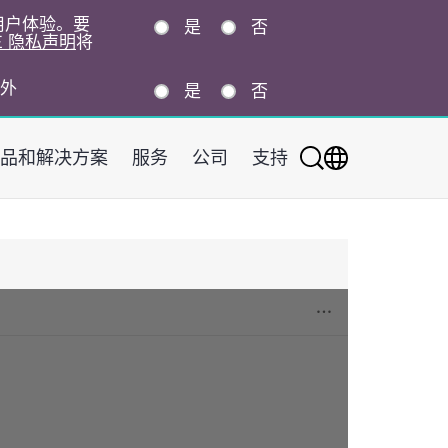
的用户体验。要
是
否
E 隐私声明
将
外
是
否
品和解决方案
服务
公司
支持