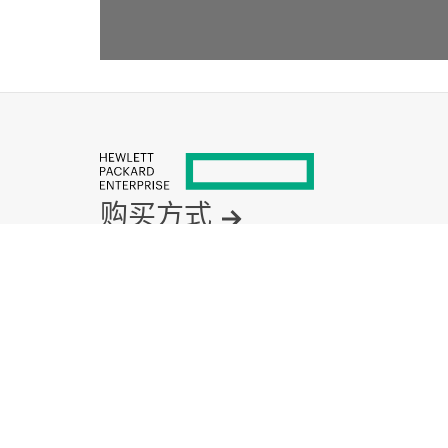
为您推荐
产品说明
H
P
E
P
r
o
L
i
a
n
t
D
L
3
6
X
G
e
n
1
1
R
e
a
r
S
e
r
i
a
l
P
o
r
t
C
a
b
l
e
K
i
t
产
品
介
绍
购买方式
产品支持
电子邮件销售
关注 HPE