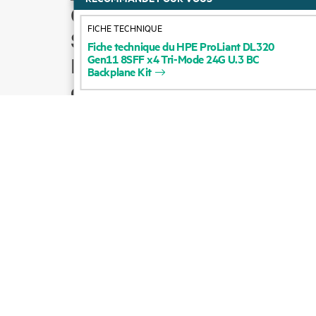
Comment acheter
FICHE TECHNIQUE
Support produit
Fiche
technique
du
HPE
ProLiant
DL320
Gen11
8SFF
x4
Tri-Mode
24G
U.3
BC
Écrire à l’équipe
Backplane
Kit
commerciale
Suivre HPE sur