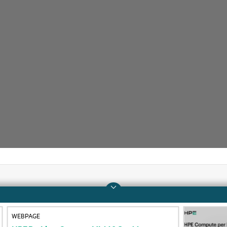
Azienda
Supporto
WEBPAGE
Informazioni su HPE
Operational support s