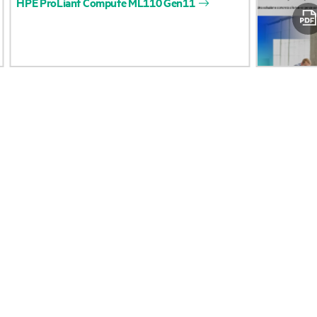
HPE
ProLiant
Compute
ML110
Gen11
Accessibilità
Restituzione e riciclo 
prodotti
Lavora con noi
Assistenza per i prodo
Responsabilità aziendale
Software e driver
HPE Labs
Controllo delle garanz
Dichiarazione sulla
trasparenza relativa alla
Eventi e notizie
schiavitù moderna di HPE
Eventi
(PDF)
HPE Discover
Investor relations
Eventi locali
Leadership
Sala stampa
Public policy