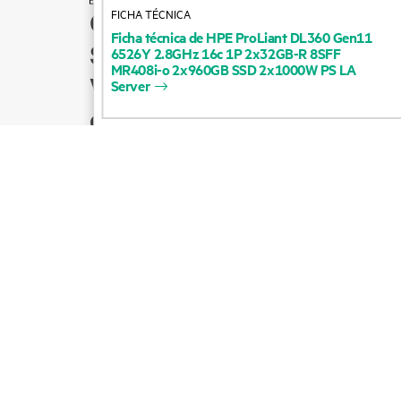
FICHA TÉCNICA
Cómo comprar
Ficha
técnica
de
HPE
ProLiant
DL360
Gen11
Soporte para productos
6526Y
2.8GHz
16c
1P
2x32GB-R
8SFF
MR408i-o
2x960GB
SSD
2x1000W
PS
LA
Ventas por correo
Server
electrónico
Seguir a HPE en