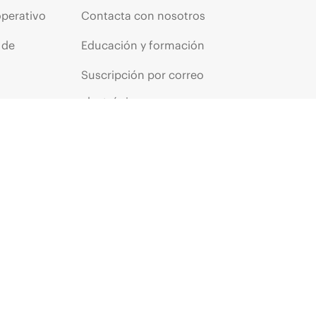
operativo
Contacta con nosotros
 de
Educación y formación
Suscripción por correo
os
electrónico
ores
Glosario de empresa
arantía
Servicios financieros
HPE communities
s
Centros de clientes HPE
Iniciar sesión en HPE
Suscripción a La voz del
cliente