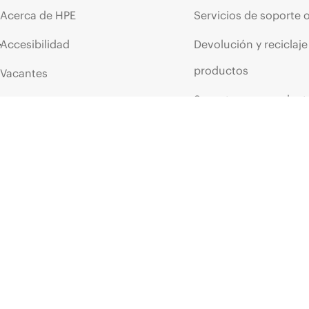
Acerca de HPE
Servicios de soporte 
Accesibilidad
Devolución y reciclaje
productos
Vacantes
Soporte para product
Responsabilidad corporativa
Software y controlad
Laboratorios HPE
Comprobación de la g
Declaración de transparencia
de HPE sobre esclavitud
Eventos y noticia
moderna (PDF)
Eventos
Relaciones con los inversores
HPE Discover
Liderazgo
Eventos locales
Política pública