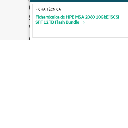
Cómo comprar
FICHA TÉCNICA
Soporte para productos
Ficha
técnica
de
HPE
MSA
2060
10GbE
iSCSI
SFF
12TB
Flash
Bundle
Ventas por correo
electrónico
Seguir a HPE en