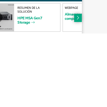
operativo
Contacta con nosotros
RESUMEN DE LA
WEBPAGE
SOLUCIÓN
Almacenamiento
SAN
MSA
 de
Educación y formación
HPE
MSA
Gen7
compartido
para
pymes
Storage
Suscripción por correo
os
electrónico
ores
Glosario de empresa
arantía
Servicios financieros
HPE communities
s
Centros de clientes HPE
Iniciar sesión en HPE
Suscripción a La voz del
cliente