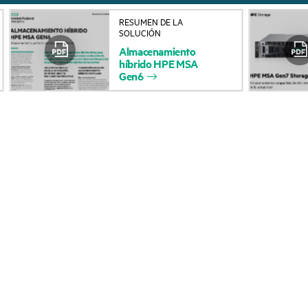
Acerca de HPE
Servicios de soporte 
RESUMEN DE LA
SOLUCIÓN
Accesibilidad
Devolución y reciclaje
Almacenamiento
híbrido
HPE
MSA
productos
Vacantes
Gen6
Soporte para product
Responsabilidad corporativa
Software y controlad
Laboratorios HPE
Comprobación de la g
Declaración de transparencia
de HPE sobre esclavitud
Eventos y noticia
moderna (PDF)
Eventos
Relaciones con los inversores
HPE Discover
Liderazgo
Eventos locales
Política pública