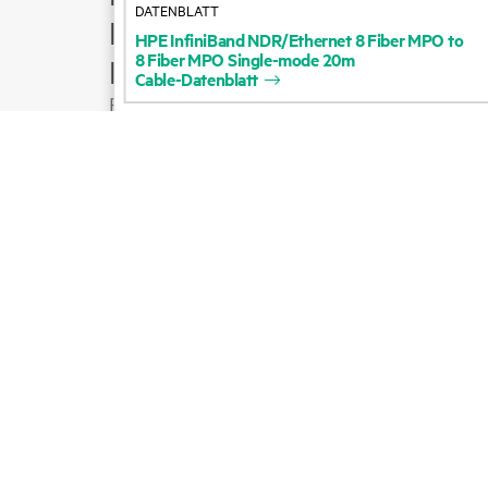
DATENBLATT
Produktsupport
HPE
InfiniBand
NDR/Ethernet
8
Fiber
MPO
to
8
Fiber
MPO
Single-mode
20m
E-Mail an Vertrieb
Cable-Datenblatt
Folgen Sie HPE auf