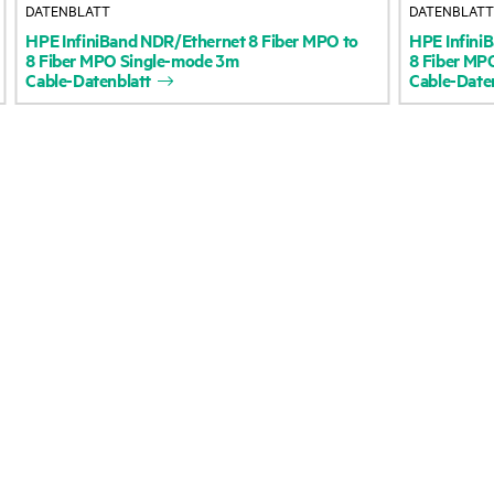
DATENBLATT
DATENBLAT
Zugänglichkeit
Rückgabe und Recycl
HPE
InfiniBand
NDR/Ethernet
8
Fiber
MPO
to
HPE
Infini
8
Fiber
MPO
Single-mode
3m
8
Fiber
MP
Cable-Datenblatt
Cable-Date
(Produkte/Services)
Produkten
Stellenangebote
Produktsupport
Unternehmensverantwortung
Software und Treiber
HPE Labs
Garantieprüfung
HPE Modern Slavery
Veranstaltungen
Transparency Statement (PDF)
News
Impressum
Veranstaltungen
Investoren
HPE Discover
Marktführerschaft
Regionale Veranstalt
Öffentliche Richtlinie