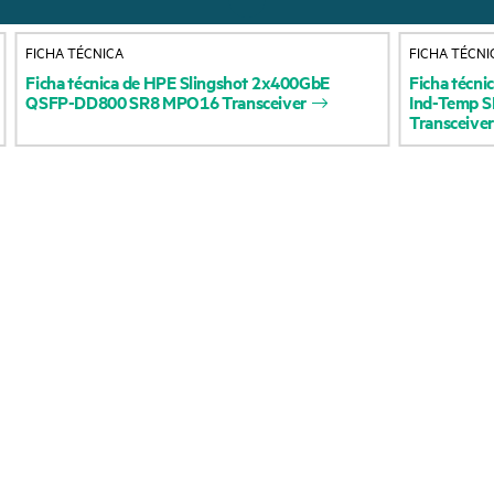
Acerca de HPE
Servicios de soporte 
FICHA TÉCNICA
FICHA TÉCNI
Accesibilidad
Devolución y reciclaje
Ficha
técnica
de
HPE
Slingshot
2x400GbE
Ficha
técni
QSFP-DD800
SR8
MPO16
Transceiver
Ind-Temp
S
productos
Vacantes
Transceiver
Soporte para product
Responsabilidad corporativa
Software y controlad
Laboratorios HPE
Comprobación de la g
Declaración de transparencia
de HPE sobre esclavitud
Eventos y noticia
moderna (PDF)
Eventos
Relaciones con los inversores
HPE Discover
Liderazgo
Eventos locales
Política pública