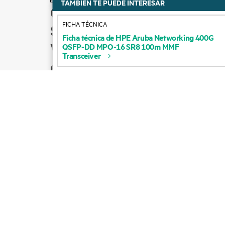
TAMBIÉN TE PUEDE INTERESAR
Cómo comprar
FICHA TÉCNICA
Soporte para productos
Ficha
técnica
de
HPE
Aruba
Networking
400G
Ventas por correo
QSFP-DD
MPO-16
SR8
100m
MMF
Transceiver
electrónico
Seguir a HPE en