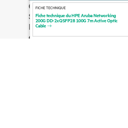
Comment acheter
FICHE TECHNIQUE
Support produit
Fiche
technique
du
HPE
Aruba
Networking
200G
DD-2xQSFP28
100G
7m
Active
Optic
Écrire à l’équipe
Cable
commerciale
Suivre HPE sur