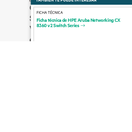
Cómo comprar
FICHA TÉCNICA
Soporte para productos
Ficha
técnica
de
HPE
Aruba
Networking
CX
8360
v2
Switch
Series
Ventas por correo
electrónico
Seguir a HPE en