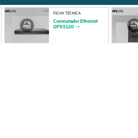
Acerca de HPE
Servicios de soporte 
FICHA TÉCNICA
Conmutador
Ethernet
Accesibilidad
Devolución y reciclaje
QFX5120
productos
Vacantes
Soporte para product
Responsabilidad corporativa
Software y controlad
Laboratorios HPE
Comprobación de la g
Declaración de transparencia
de HPE sobre esclavitud
Eventos y noticia
moderna (PDF)
Eventos
Relaciones con los inversores
HPE Discover
Liderazgo
Eventos locales
Política pública