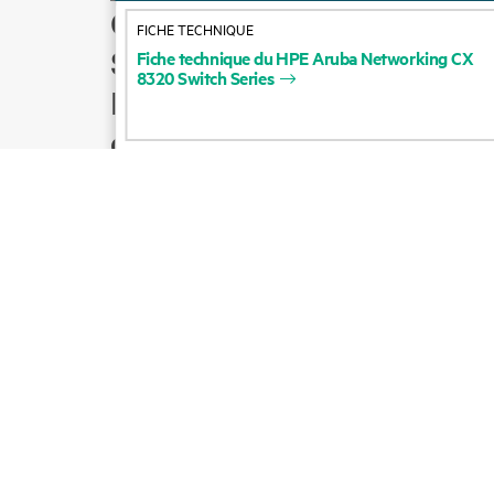
Comment acheter
FICHE TECHNIQUE
Support produit
Fiche
technique
du
HPE
Aruba
Networking
CX
8320
Switch
Series
Écrire à l’équipe
commerciale
Suivre HPE sur