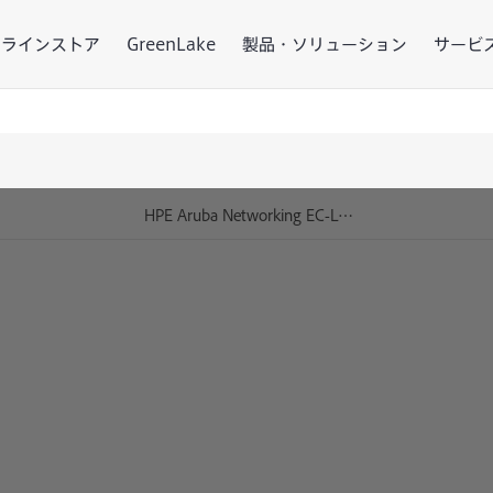
ンラインストア
GreenLake
製品・ソリューション
サービ