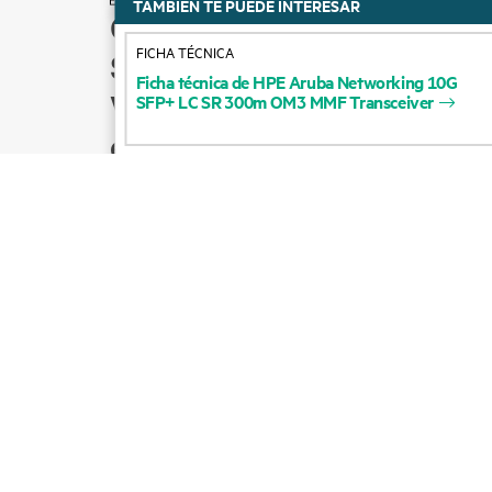
TAMBIÉN TE PUEDE INTERESAR
Cómo comprar
FICHA TÉCNICA
Soporte para productos
Ficha
técnica
de
HPE
Aruba
Networking
10G
Ventas por correo
SFP+
LC
SR
300m
OM3
MMF
Transceiver
electrónico
Seguir a HPE en