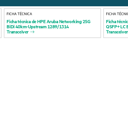
Acerca de HPE
Servicios de soporte 
FICHA TÉCNICA
FICHA TÉCNI
Accesibilidad
Devolución y reciclaje
Ficha
técnica
de
HPE
Aruba
Networking
25G
Ficha
técni
BiDi
40km-Upstream
1289/1314
QSFP+
LC
productos
Vacantes
Transceiver
Transceiver
Soporte para product
Responsabilidad corporativa
Software y controlad
Laboratorios HPE
Comprobación de la g
Declaración de transparencia
de HPE sobre esclavitud
Eventos y noticia
moderna (PDF)
Eventos
Relaciones con los inversores
HPE Discover
Liderazgo
Eventos locales
Política pública