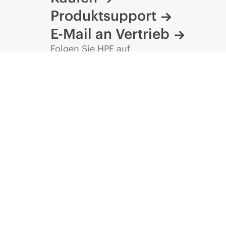
Produktsupport
DATENBLATT
HPE
Aruba
Networking
25G
SFP28
to
SFP28
E-Mail an Vertrieb
15m
Active
Optical
Cable-Datenblatt
Folgen Sie HPE auf