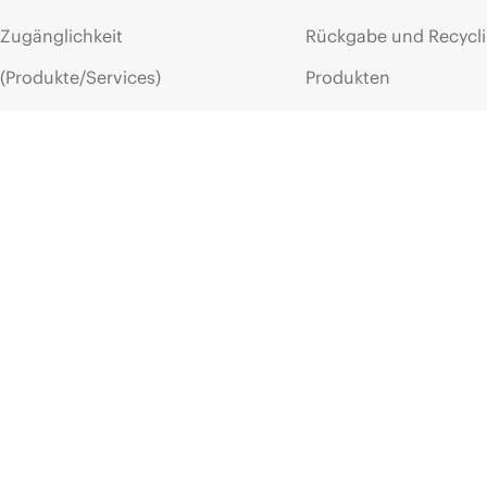
WEBPAGE
WEBPAGE
Zugänglichkeit
Rückgabe und Recycl
HPE
Aruba
Networking
Professional
HPE
Aruba
Services
(Produkte/Services)
Produkten
Stellenangebote
Produktsupport
Unternehmensverantwortung
Software und Treiber
HPE Labs
Garantieprüfung
HPE Modern Slavery
Veranstaltungen
Transparency Statement (PDF)
News
Impressum
Veranstaltungen
Investoren
HPE Discover
Marktführerschaft
Regionale Veranstalt
Öffentliche Richtlinie