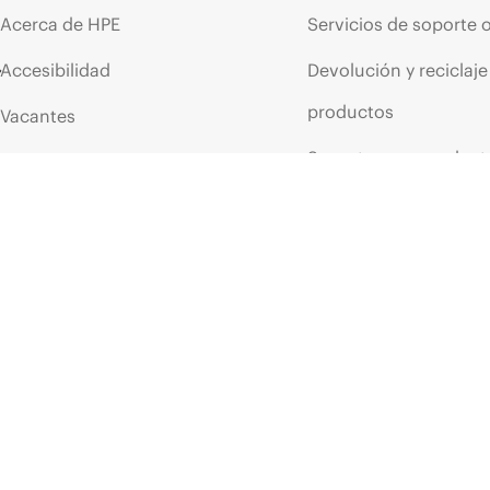
Acerca de HPE
Servicios de soporte 
WEBPAGE
WEBPAGE
Accesibilidad
Devolución y reciclaje
HPE
Aruba
Networking
Services
HPE
Aruba
Services
productos
Vacantes
Soporte para product
Responsabilidad corporativa
Software y controlad
Laboratorios HPE
Comprobación de la g
Declaración de transparencia
de HPE sobre esclavitud
Eventos y noticia
moderna (PDF)
Eventos
Relaciones con los inversores
HPE Discover
Liderazgo
Eventos locales
Política pública