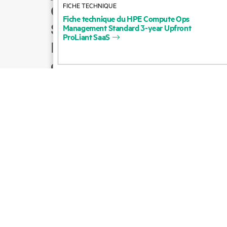
FICHE TECHNIQUE
Comment acheter
Fiche
technique
du
HPE
Compute
Ops
Support produit
Management
Standard
3-year
Upfront
ProLiant
SaaS
Écrire à l’équipe
commerciale
Suivre HPE sur