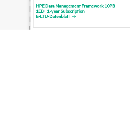
HPE
Data
Management
Framework
10PB
Produktsupport
1EB+
1-year
Subscription
E-LTU-Datenblatt
E-Mail an Vertrieb
Folgen Sie HPE auf