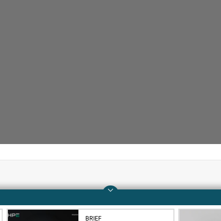
Unternehmen
Support
Über HPE
Operational Support 
BRIEF