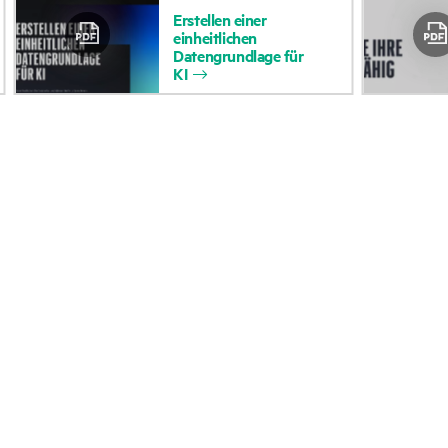
Erstellen
einer
Zugänglichkeit
Rückgabe und Recycl
einheitlichen
Datengrundlage
für
(Produkte/Services)
Produkten
KI
Stellenangebote
Produktsupport
Unternehmensverantwortung
Software und Treiber
HPE Labs
Garantieprüfung
HPE Modern Slavery
Veranstaltungen
Transparency Statement (PDF)
News
Investoren
Veranstaltungen
Marktführerschaft
HPE Discover
Öffentliche Richtlinie
Regionale Veranstalt
Impressum