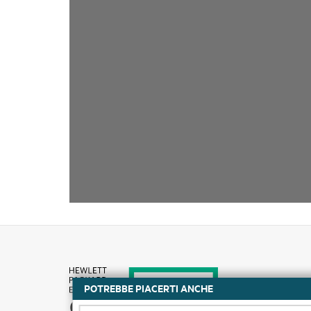
POTREBBE PIACERTI ANCHE
Come acquistare