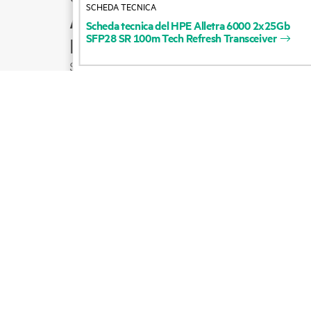
SCHEDA TECNICA
Assistenza per i prodotti
Scheda
tecnica
del
HPE
Alletra
6000
2x25Gb
SFP28
SR
100m
Tech
Refresh
Transceiver
Email con il commerciale
Segui HPE su