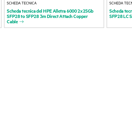
SCHEDA TECNICA
SCHEDA TEC
Accessibilità
Restituzione e riciclo 
Scheda
tecnica
del
HPE
Alletra
6000
2x25Gb
Scheda
tec
SFP28
to
SFP28
3m
Direct
Attach
Copper
SFP28
LC
Cable
prodotti
Lavora con noi
Assistenza per i prodo
Responsabilità aziendale
Software e driver
HPE Labs
Controllo delle garanz
Dichiarazione sulla
trasparenza relativa alla
Eventi e notizie
schiavitù moderna di HPE
Eventi
(PDF)
HPE Discover
Investor relations
Eventi locali
Leadership
Sala stampa
Public policy