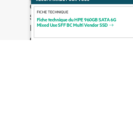
Comment acheter
FICHE TECHNIQUE
Support produit
Fiche
technique
du
HPE
960GB
SATA
6G
Mixed
Use
SFF
BC
Multi
Vendor
SSD
Écrire à l’équipe
commerciale
Suivre HPE sur