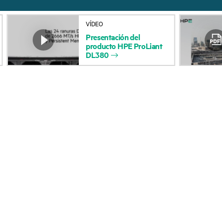
Acerca de HPE
Servicios de soporte 
VÍDEO
Accesibilidad
Devolución y reciclaje
Presentación
del
producto
HPE
ProLiant
productos
Vacantes
DL380
Soporte para product
Responsabilidad corporativa
Software y controlad
Laboratorios HPE
Comprobación de la g
Declaración de transparencia
de HPE sobre esclavitud
Eventos y noticia
moderna (PDF)
Eventos
Relaciones con los inversores
HPE Discover
Liderazgo
Eventos locales
Política pública