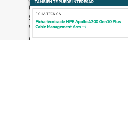
TAMBIÉN TE PUEDE INTERESAR
Cómo comprar
FICHA TÉCNICA
Soporte para productos
Ficha
técnica
de
HPE
Apollo
4200
Gen10
Plus
Ventas por correo
Cable
Management
Arm
electrónico
Seguir a HPE en