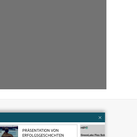
Kundenressourcen
PRÄSENTATION VON
HPE
Services
Kontaktieren Sie uns
ERFOLGSGESCHICHTEN