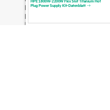
HPE
1800W-2200W
Flex
Slot
Titanium
Hot
Plug
Power
Supply
Kit-Datenblatt
Produktsupport
E-Mail an Vertrieb
Folgen Sie HPE auf