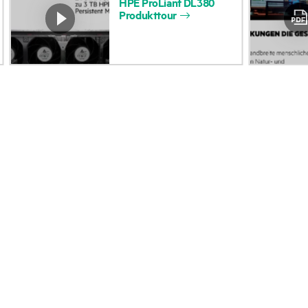
HPE
ProLiant
DL380
Produkttour
Zugänglichkeit
Rückgabe und Recycl
(Produkte/Services)
Produkten
Stellenangebote
Produktsupport
Unternehmensverantwortung
Software und Treiber
HPE Labs
Garantieprüfung
HPE Modern Slavery
Veranstaltungen
Transparency Statement (PDF)
News
Impressum
Veranstaltungen
Investoren
HPE Discover
Marktführerschaft
Regionale Veranstalt
Öffentliche Richtlinie