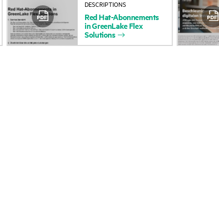
DESCRIPTIONS
Zugänglichkeit
Rückgabe und Recycl
Red
Hat-Abonnements
in
GreenLake
Flex
Solutions
(Produkte/Services)
Produkten
Stellenangebote
Produktsupport
Unternehmensverantwortung
Software und Treiber
HPE Labs
Garantieprüfung
HPE Modern Slavery
Veranstaltungen
Transparency Statement (PDF)
News
Investoren
Veranstaltungen
Marktführerschaft
HPE Discover
Öffentliche Richtlinie
Regionale Veranstalt
HPE Bericht zum LkSG