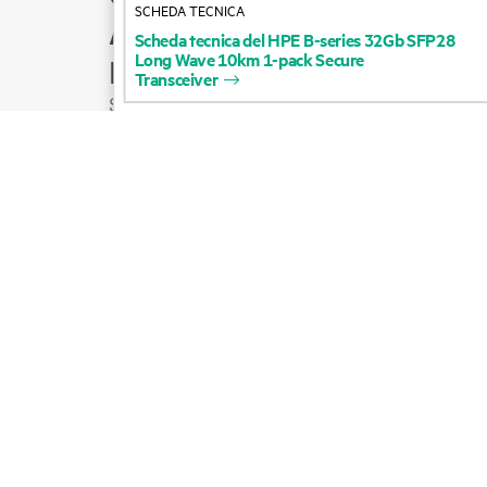
SCHEDA TECNICA
Assistenza per i prodotti
Scheda
tecnica
del
HPE
B-series
32Gb
SFP28
Long
Wave
10km
1-pack
Secure
Email con il commerciale
Transceiver
Segui HPE su