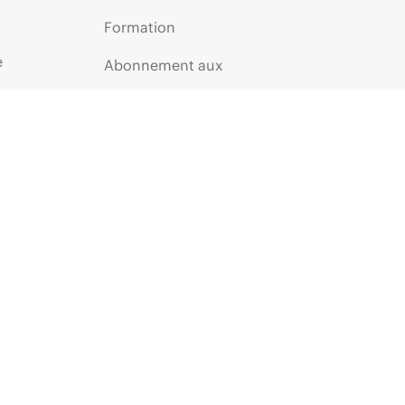
Formation
e
Abonnement aux
communications par e-mail
Glossaire de l’entreprise
Services financiers
ie
Communautés HPE
HPE Customer Centers
Inscription au programme
Voice of the Customer
Partenaires