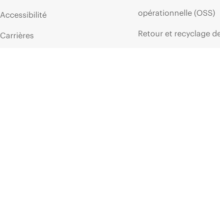
opérationnelle (OSS)
Accessibilité
Retour et recyclage d
Carrières
produits
Responsabilité d’entreprise
Support produit
HPE Labs
Logiciels et pilotes
Déclaration de transparence
Vérification de garant
de HPE relative à l’esclavage
moderne (PDF)
Événements et
Relations avec les
actualités
investisseurs
Événements
Leadership
HPE Discover
Politiques publiques