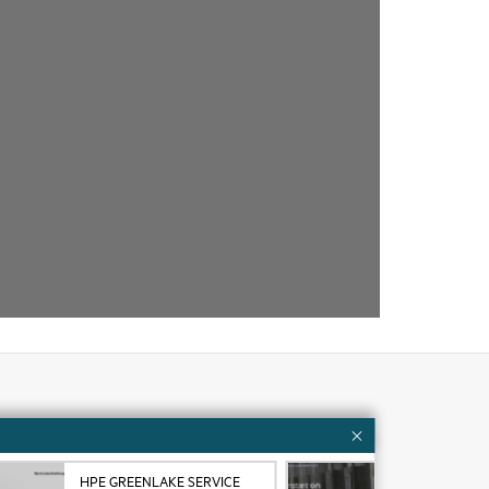
Kundenressourcen
Services
Kontaktieren Sie uns
HPE GREENLAKE SERVICE
CAS