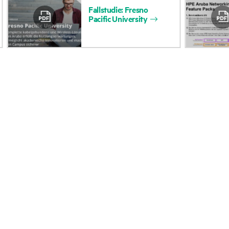
Fallstudie:
Fresno
Zugänglichkeit
Rückgabe und Recycl
Pacific
University
(Produkte/Services)
Produkten
Stellenangebote
Produktsupport
Unternehmensverantwortung
Software und Treiber
HPE Labs
Garantieprüfung
HPE Modern Slavery
Veranstaltungen
Transparency Statement (PDF)
News
Investoren
Veranstaltungen
Marktführerschaft
HPE Discover
Öffentliche Richtlinie
Regionale Veranstalt
HPE Bericht zum LkSG