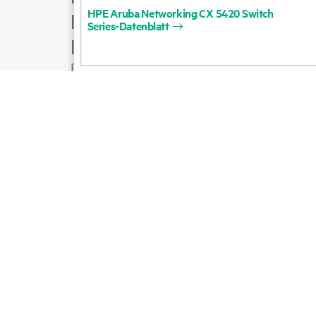
HPE
Aruba
Networking
CX
5420
Switch
Produktsupport
Series-Datenblatt
E-Mail an Vertrieb
Folgen Sie HPE auf