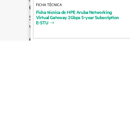
FICHA TÉCNICA
Cómo comprar
Ficha
técnica
de
HPE
Aruba
Networking
Soporte para productos
Virtual
Gateway
2Gbps
5-year
Subscription
E-STU
Ventas por correo
electrónico
Seguir a HPE en