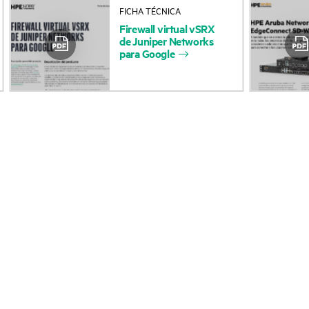
FICHA TÉCNICA
Acerca de HPE
Servicios de soporte 
Firewall
virtual
vSRX
de
Juniper
Networks
Accesibilidad
Devolución y reciclaje
para
Google
productos
Vacantes
Soporte para product
Responsabilidad corporativa
Software y controlad
Laboratorios HPE
Comprobación de la g
Declaración de transparencia
de HPE sobre esclavitud
Eventos y noticia
moderna (PDF)
Eventos
Relaciones con los inversores
HPE Discover
Liderazgo
Eventos locales
Política pública