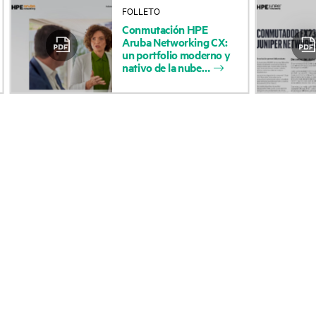
FOLLETO
Acerca de HPE
Servicios de soporte 
Conmutación
HPE
Aruba
Networking
CX:
Accesibilidad
Devolución y reciclaje
un
portfolio
moderno
y
nativo
de
la
nube
productos
Vacantes
Soporte para product
Responsabilidad corporativa
Software y controlad
Laboratorios HPE
Comprobación de la g
Declaración de transparencia
de HPE sobre esclavitud
Eventos y noticia
moderna (PDF)
Eventos
Relaciones con los inversores
HPE Discover
Liderazgo
Eventos locales
Política pública