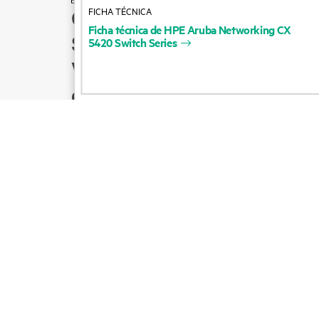
FICHA TÉCNICA
Cómo comprar
Ficha
técnica
de
HPE
Aruba
Networking
CX
Soporte para productos
5420
Switch
Series
Ventas por correo
electrónico
Seguir a HPE en