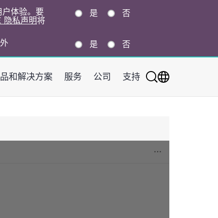
的用户体验。要
是
否
E 隐私声明
将
外
是
否
品和解决方案
服务
公司
支持