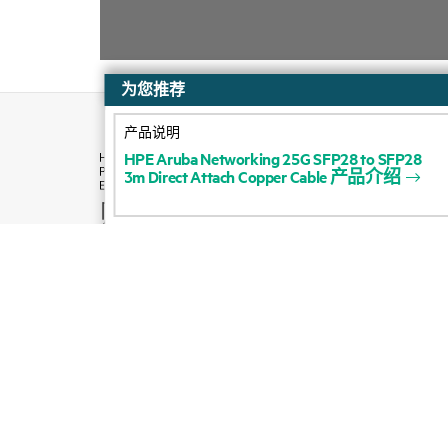
为您推荐
产品说明
H
P
E
A
r
u
b
a
N
e
t
w
o
r
k
i
n
g
2
5
G
S
F
P
2
8
t
o
S
F
P
2
8
3
m
D
i
r
e
c
t
A
t
t
a
c
h
C
o
p
p
e
r
C
a
b
l
e
产
品
介
绍
购买方式
产品支持
电子邮件销售
关注 HPE