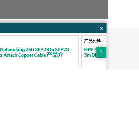
产品说明
N
e
t
w
o
r
k
i
n
g
2
5
G
S
F
P
2
8
t
o
S
F
P
2
8
H
P
E
A
r
u
b
a
N
e
t
w
o
r
k
i
n
g
2
5
合作伙伴
c
t
A
t
t
a
c
h
C
o
p
p
e
r
C
a
b
l
e
产
品
介
3
m
D
i
r
e
c
t
A
t
t
a
c
h
C
o
p
p
e
r
C
认证
寻找合作伙伴
合作伙伴计划