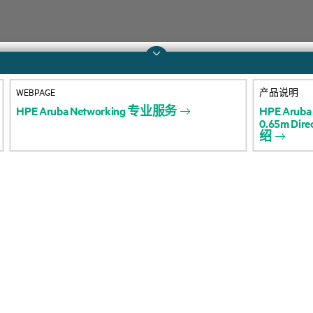
WEBPAGE
产品说明
H
P
E
A
r
u
b
a
N
e
t
w
o
r
k
i
n
g
专
业
服
务
H
P
E
A
r
u
b
a
公司
活动和新闻
0
.
6
5
m
D
i
r
e
绍
关于 HPE
活动
可及性
HPE Discover
人才招聘
本地活动
企业责任
新闻资讯
HPE 实验室
客户资源
HPE 现代奴隶透明化声明 (PDF)