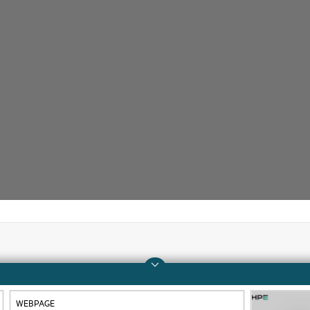
Entreprise
Support
À propos de HPE
Services d’assistance
WEBPAGE