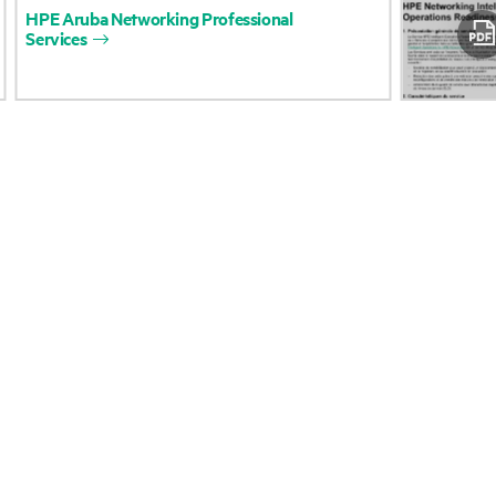
HPE
Aruba
Networking
Professional
opérationnelle (OSS)
Accessibilité
Services
Retour et recyclage d
Carrières
produits
Responsabilité d’entreprise
Support produit
HPE Labs
Logiciels et pilotes
Déclaration de transparence
Vérification de garant
de HPE relative à l’esclavage
moderne (PDF)
Événements et
Relations avec les
actualités
investisseurs
Événements
Leadership
HPE Discover
Politiques publiques