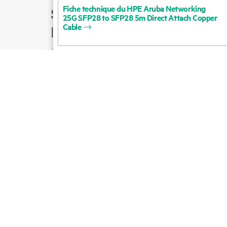
Fiche
technique
du
HPE
Aruba
Networking
Support produit
25G
SFP28
to
SFP28
5m
Direct
Attach
Copper
Cable
Écrire à l’équipe
commerciale
Suivre HPE sur