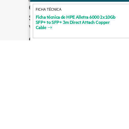
Cómo comprar
FICHA TÉCNICA
Soporte para productos
Ficha
técnica
de
HPE
Alletra
6000
2x10Gb
SFP+
to
SFP+
3m
Direct
Attach
Copper
Ventas por correo
Cable
electrónico
Seguir a HPE en