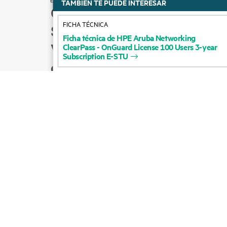
TAMBIÉN TE PUEDE INTERESAR
Cómo comprar
FICHA TÉCNICA
Soporte para productos
Ficha
técnica
de
HPE
Aruba
Networking
Ventas por correo
ClearPass
-
OnGuard
License
100
Users
3-year
Subscription
E-STU
electrónico
Seguir a HPE en