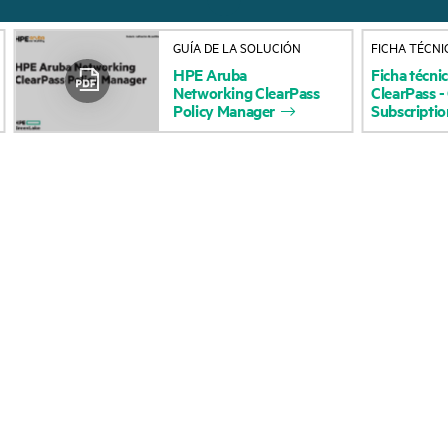
Acerca de HPE
Servicios de soporte 
GUÍA DE LA SOLUCIÓN
FICHA TÉCNI
Accesibilidad
Devolución y reciclaje
HPE
Aruba
Ficha
técni
Networking
ClearPass
ClearPass
-
productos
Vacantes
Policy
Manager
Subscriptio
Soporte para product
Responsabilidad corporativa
Software y controlad
Laboratorios HPE
Comprobación de la g
Declaración de transparencia
de HPE sobre esclavitud
Eventos y noticia
moderna (PDF)
Eventos
Relaciones con los inversores
HPE Discover
Liderazgo
Eventos locales
Política pública