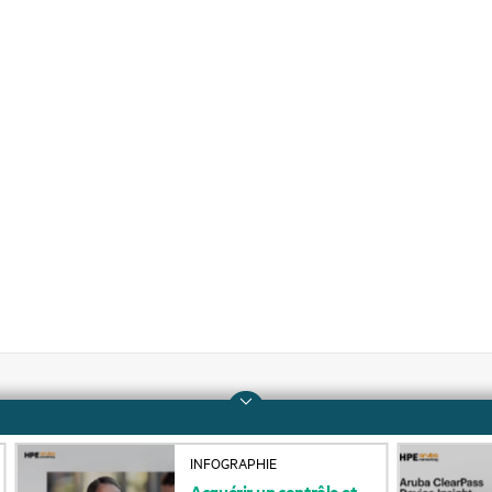
Entreprise
Support
INFOGRAPHIE
À propos de HPE
Services d’assistance
Acquérir
un
contrôle
et