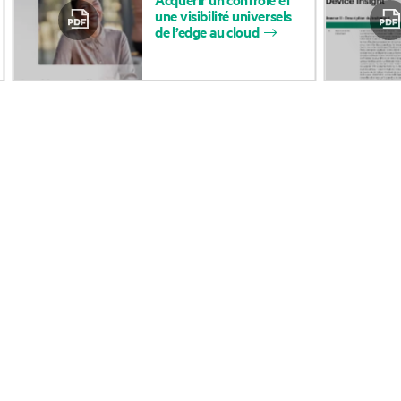
une
visibilité
universels
opérationnelle (OSS)
Accessibilité
de
l’edge
au
cloud
Retour et recyclage d
Carrières
produits
Responsabilité d’entreprise
Support produit
HPE Labs
Logiciels et pilotes
Déclaration de transparence
Vérification de garant
de HPE relative à l’esclavage
moderne (PDF)
Événements et
Relations avec les
actualités
investisseurs
Événements
Leadership
HPE Discover
Politiques publiques