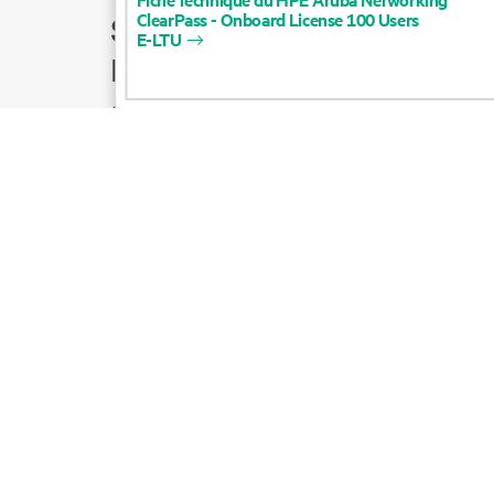
ClearPass
-
Onboard
License
100
Users
Support produit
E-LTU
Écrire à l’équipe
commerciale
Suivre HPE sur