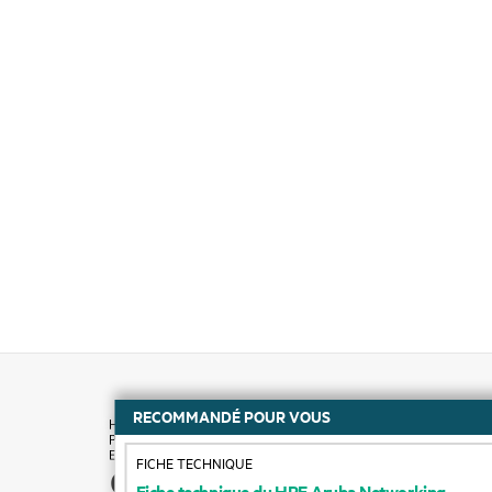
RECOMMANDÉ POUR VOUS
FICHE TECHNIQUE
Comment acheter
Fiche
technique
du
HPE
Aruba
Networking