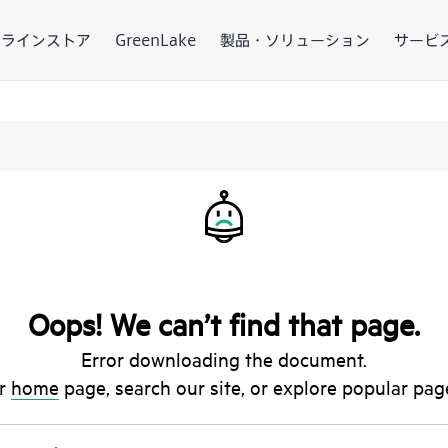
ンラインストア
GreenLake
製品・ソリューション
サービ