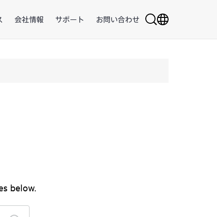
ス
会社情報
サポート
お問い合わせ