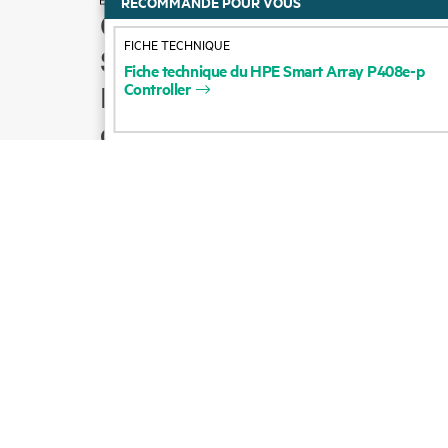
RECOMMANDÉ POUR VOUS
Comment acheter
FICHE TECHNIQUE
Support produit
Fiche
technique
du
HPE
Smart
Array
P408e-p
Controller
Écrire à l’équipe
commerciale
Suivre HPE sur