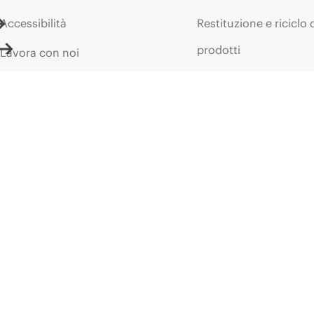
Accessibilità
Restituzione e riciclo 
prodotti
Lavora con noi
Assistenza per i prodo
Responsabilità aziendale
Software e driver
HPE Labs
Controllo delle garanz
Dichiarazione sulla
trasparenza relativa alla
Eventi e notizie
schiavitù moderna di HPE
Eventi
(PDF)
HPE Discover
Investor relations
Eventi locali
Leadership
Sala stampa
Public policy