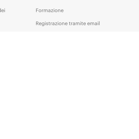
dei
Formazione
Registrazione tramite email
tti
Glossario aziendale
Servizi finanziari
ie
HPE Communities
HPE Customer Center
Accesso a HPE
La voce dei clienti -
Registrazione
Partner