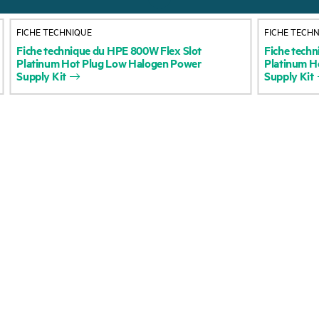
À propos de HPE
Services d’assistance
FICHE TECHNIQUE
FICHE TECH
opérationnelle (OSS)
Accessibilité
Fiche
technique
du
HPE
800W
Flex
Slot
Fiche
techn
Platinum
Hot
Plug
Low
Halogen
Power
Platinum
H
Retour et recyclage d
Supply
Kit
Supply
Kit
Carrières
produits
Responsabilité d’entreprise
Support produit
HPE Labs
Logiciels et pilotes
Déclaration de transparence
Vérification de garant
de HPE relative à l’esclavage
moderne (PDF)
Événements et
Relations avec les
actualités
investisseurs
Événements
Leadership
HPE Discover