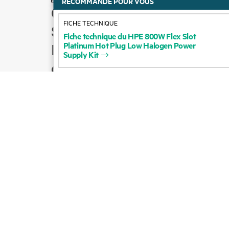
RECOMMANDÉ POUR VOUS
Comment acheter
FICHE TECHNIQUE
Support produit
Fiche
technique
du
HPE
800W
Flex
Slot
Platinum
Hot
Plug
Low
Halogen
Power
Écrire à l’équipe
Supply
Kit
commerciale
Suivre HPE sur