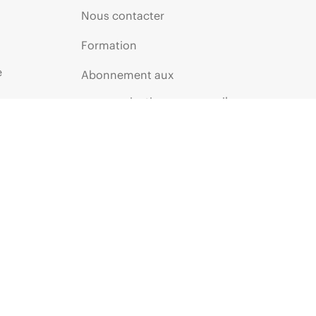
Nous contacter
Formation
e
Abonnement aux
communications par e-mail
Glossaire de l’entreprise
Services financiers
ie
Communautés HPE
HPE customer centers
HPE Insider
Inscription au programme
Voice of the Customer