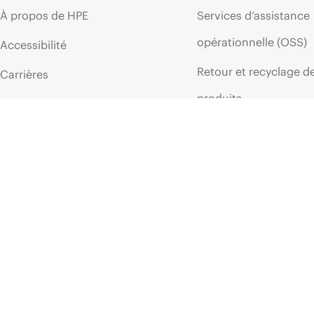
À propos de HPE
Services d’assistance
opérationnelle (OSS)
Accessibilité
Retour et recyclage d
Carrières
produits
Responsabilité d’entreprise
Support produit
HPE Labs
Logiciels et pilotes
HPE Modern Slavery
Vérification de garant
Transparency Statement (PDF)
Relations avec les
Événements et
investisseurs
actualités
Leadership
Événements
Politiques publiques
HPE Discover