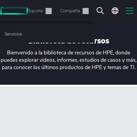
Saltar
al
Servicios
Soporte
Compañía
contenido
principal
Servicios
Biblioteca de recursos
Bienvenido a la biblioteca de recursos de HPE, donde
puedes explorar vídeos, informes, estudios de casos y más,
para conocer los últimos productos de HPE y temas de TI.
En estos momentos, tu
cesta está vacía
Dirígete a la tienda de HPE para encontrar lo
que buscas, configurarlo y realizar el pedido.