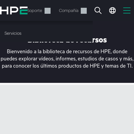
Saltar
al
Servicios
Soporte
Compañía
contenido
principal
Servicios
Biblioteca de recursos
Bienvenido a la biblioteca de recursos de HPE, donde
puedes explorar vídeos, informes, estudios de casos y más,
para conocer los últimos productos de HPE y temas de TI.
En estos momentos, tu
cesta está vacía
Dirígete a la tienda de HPE para encontrar lo
que buscas, configurarlo y realizar el pedido.