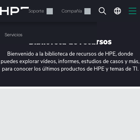
Saltar
al
Servicios
Soporte
Compañía
contenido
principal
Servicios
Biblioteca de recursos
Bienvenido a la biblioteca de recursos de HPE, donde
puedes explorar vídeos, informes, estudios de casos y más,
para conocer los últimos productos de HPE y temas de TI.
En estos momentos, tu
cesta está vacía
Dirígete a la tienda de HPE para encontrar lo
que buscas, configurarlo y realizar el pedido.