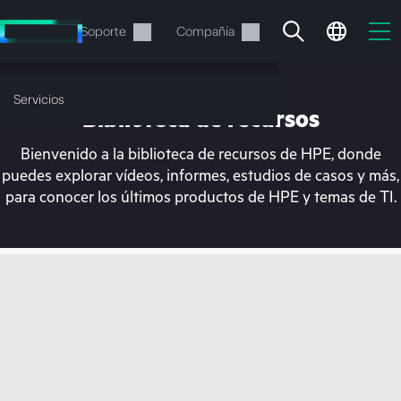
Saltar
al
Servicios
Soporte
Compañía
contenido
principal
Servicios
Biblioteca de recursos
Bienvenido a la biblioteca de recursos de HPE, donde
puedes explorar vídeos, informes, estudios de casos y más,
para conocer los últimos productos de HPE y temas de TI.
En estos momentos, tu
cesta está vacía
Dirígete a la tienda de HPE para encontrar lo
que buscas, configurarlo y realizar el pedido.