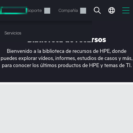
Saltar
al
Servicios
Soporte
Compañía
contenido
principal
Servicios
Biblioteca de recursos
Bienvenido a la biblioteca de recursos de HPE, donde
puedes explorar vídeos, informes, estudios de casos y más,
para conocer los últimos productos de HPE y temas de TI.
En estos momentos, tu
cesta está vacía
Dirígete a la tienda de HPE para encontrar lo
que buscas, configurarlo y realizar el pedido.