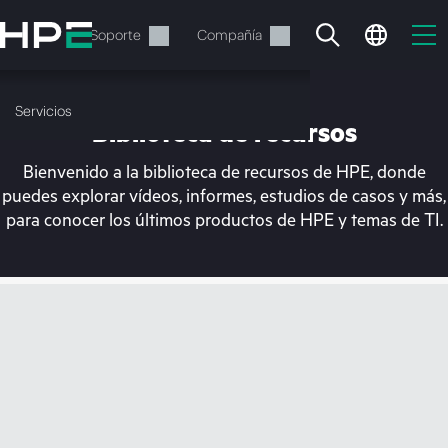
Saltar
al
Servicios
Soporte
Compañía
contenido
principal
Servicios
Biblioteca de recursos
Bienvenido a la biblioteca de recursos de HPE, donde
puedes explorar vídeos, informes, estudios de casos y más,
para conocer los últimos productos de HPE y temas de TI.
En estos momentos, tu
cesta está vacía
Dirígete a la tienda de HPE para encontrar lo
que buscas, configurarlo y realizar el pedido.